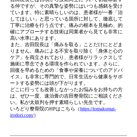
る仲ですが、その真摯な姿勢にはいつも感銘を受け
ています。特に素晴らしいのは、患者様が一番「治
してほしい」と思っている箇所に対して、徹底して
丁寧に治療を行う点です。痛みの根本を見極め、的
確にアプローチする技術は同業者から見ても非常に
高い水準にあります。
また、吉田院長は「痛みを取る」ことだけにとどま
りません。痛みによる不安を取り除く「身体と心の
ケア」を両立されており、患者様がリラックスして
施術に専念できる環境を作られています。さらに、
回復を早めるための「食事や栄養についてのアドバ
イス」も非常に専門的で、日常生活から健康をサポ
ートする姿勢には頭が下がります。
どこに行っても改善しなかったお悩みをお持ちの方
は、ぜひ一度、速治膏の吉田整骨院にご相談くださ
い。私が太鼓判を押す素晴らしい先生です。
いろどり整骨院のHPはこちら（
https://tomakomai-
irodori.com/
）