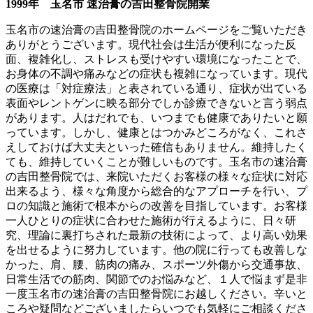
1999年 玉名市 速治膏の吉田整骨院開業
玉名市の速治膏の吉田整骨院のホームページをご覧いただき
ありがとうございます。現代社会は生活が便利になった反
面、複雑化し、ストレスも受けやすい環境になったことで、
お身体の不調や痛みなどの症状も複雑になっています。現代
の医療は「対症療法」と表されている通り、症状が出ている
表面やレントゲンに映る部分でしか診療できないと言う弱点
があります。人はだれでも、いつまでも健康でありたいと願
っています。しかし、健康とはつかみどころがなく、これさ
えしておけば大丈夫といった確信もありません。維持したく
ても、維持していくことが難しいものです。玉名市の速治膏
の吉田整骨院では、来院いただくお客様の様々な症状に対応
出来るよう、様々な角度から総合的なアプローチを行い、プ
ロの知識と施術で根本からの改善を目指しています。お客様
一人ひとりの症状に合わせた施術が行えるように、日々研
究、理論に裏打ちされた最新の技術によって、より高い効果
を出せるように努力しています。他の院に行っても改善しな
かった、肩、腰、筋肉の痛み、スポーツ外傷から交通事故、
日常生活での筋肉、関節でのお悩みなど、１人で悩まず是非
一度玉名市の速治膏の吉田整骨院にお越しください。辛いと
ころや疑問などございましたらいつでも気軽にご相談くださ