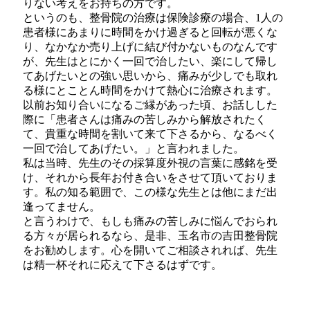
りない考えをお持ちの方です。
というのも、整骨院の治療は保険診療の場合、1人の
患者様にあまりに時間をかけ過ぎると回転が悪くな
り、なかなか売り上げに結び付かないものなんです
が、先生はとにかく一回で治したい、楽にして帰し
てあげたいとの強い思いから、痛みが少しでも取れ
る様にとことん時間をかけて熱心に治療されます。
以前お知り合いになるご縁があった頃、お話しした
際に「患者さんは痛みの苦しみから解放されたく
て、貴重な時間を割いて来て下さるから、なるべく
一回で治してあげたい。」と言われました。
私は当時、先生のその採算度外視の言葉に感銘を受
け、それから長年お付き合いをさせて頂いておりま
す。私の知る範囲で、この様な先生とは他にまだ出
逢ってません。
と言うわけで、もしも痛みの苦しみに悩んでおられ
る方々が居られるなら、是非、玉名市の吉田整骨院
をお勧めします。心を開いてご相談されれば、先生
は精一杯それに応えて下さるはずです。