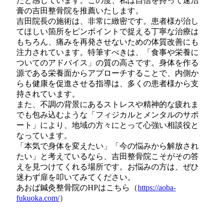
だと感じています。この度、私は自信を持って速治
膏の吉田整骨院を推薦いたします。
吉田院長の施術は、非常に緻密です。患者様が治し
てほしい箇所をピンポイントで捉える丁寧な治療は
もちろん、痛みを再発させないための体質改善にも
注力されています。特筆すべきは、「食事や栄養に
ついてのアドバイス」の質の高さです。身体を作る
源である栄養面からアプローチすることで、内側か
らも健康を促進させる指導は、多くの患者様から支
持されています。
また、不調の背景にあるストレスや精神的な疲れま
でも包み込むような「フィジカルとメンタルのサポ
ート」により、地域の方々にとって心強い相談役と
なっています。
「本気で身体を変えたい」「今の悩みから解放され
たい」と考えているなら、吉田整骨院こそがその答
えを見つけてくれる場所です。お悩みの方は、ぜひ
迷わず扉を叩いてみてください。
あおば鍼灸整骨院のHPはこちら（
https://aoba-
fukuoka.com/
）