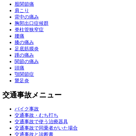
股関節痛
肩こり
背中の痛み
胸郭出口症候群
脊柱管狭窄症
腰痛
膝の痛み
足底筋膜炎
踵の痛み
関節の痛み
頭痛
顎関節症
鵞足炎
交通事故メニュー
バイク事故
交通事故・むち打ち
交通事故で使う治療器具
交通事故で同乗者がいた場合
交通事故と診断書