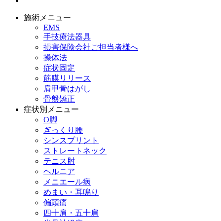
施術メニュー
EMS
手技療法器具
損害保険会社ご担当者様へ
操体法
症状固定
筋膜リリース
肩甲骨はがし
骨盤矯正
症状別メニュー
O脚
ぎっくり腰
シンスプリント
ストレートネック
テニス肘
ヘルニア
メニエール病
めまい・耳鳴り
偏頭痛
四十肩・五十肩