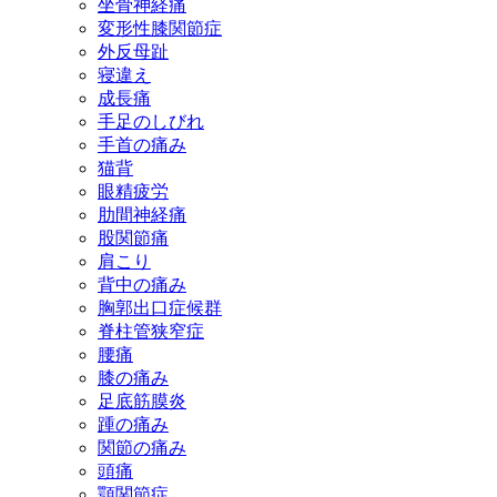
坐骨神経痛
変形性膝関節症
外反母趾
寝違え
成長痛
手足のしびれ
手首の痛み
猫背
眼精疲労
肋間神経痛
股関節痛
肩こり
背中の痛み
胸郭出口症候群
脊柱管狭窄症
腰痛
膝の痛み
足底筋膜炎
踵の痛み
関節の痛み
頭痛
顎関節症