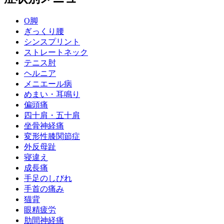
O脚
ぎっくり腰
シンスプリント
ストレートネック
テニス肘
ヘルニア
メニエール病
めまい・耳鳴り
偏頭痛
四十肩・五十肩
坐骨神経痛
変形性膝関節症
外反母趾
寝違え
成長痛
手足のしびれ
手首の痛み
猫背
眼精疲労
肋間神経痛