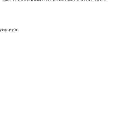
お問い合わせ