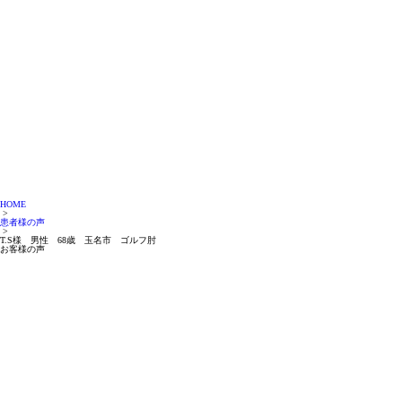
HOME
>
患者様の声
>
T.S様 男性 68歳 玉名市 ゴルフ肘
お客様の声